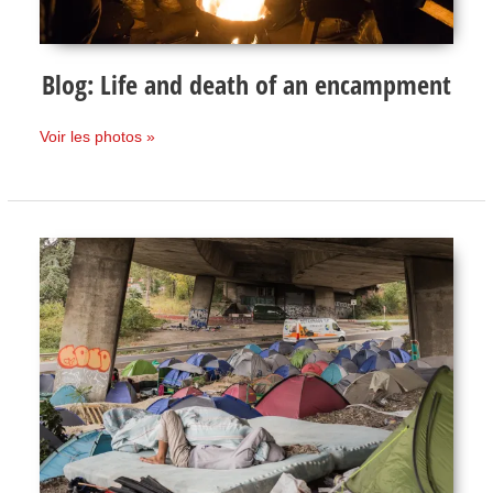
Blog: Life and death of an encampment
Voir les photos »
Blog:
Slideshow
“Exiles
at
the
Porte
de
Paris”