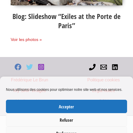
Blog: Slideshow “Exiles at the Porte de
Paris”
Voir les photos »
Frédérique Le Brun
Politique cookies
Nous utilisons des cookies pour optimiser notre site web et nos services.
My SAIF images
Legal notice
Mediapart blog
CGV
Accepter
Refuser
Protected content, please contact me for any use