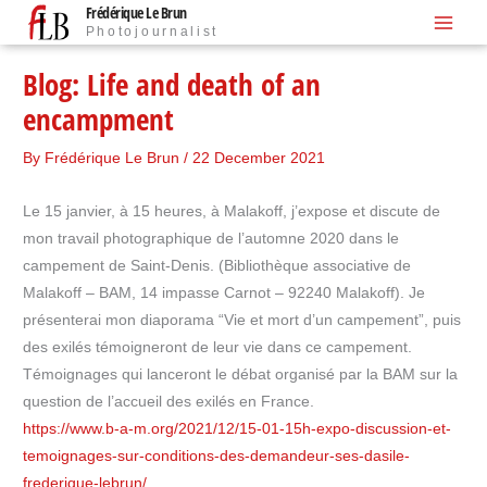
Frédérique Le Brun
Skip
Photojournalist
to
content
Blog: Life and death of an
encampment
By
Frédérique Le Brun
/
22 December 2021
Le 15 janvier, à 15 heures, à Malakoff, j’expose et discute de
mon travail photographique de l’automne 2020 dans le
campement de Saint-Denis. (Bibliothèque associative de
Malakoff – BAM, 14 impasse Carnot – 92240 Malakoff). Je
présenterai mon diaporama “Vie et mort d’un campement”, puis
des exilés témoigneront de leur vie dans ce campement.
Témoignages qui lanceront le débat organisé par la BAM sur la
question de l’accueil des exilés en France.
https://www.b-a-m.org/2021/12/15-01-15h-expo-discussion-et-
temoignages-sur-conditions-des-demandeur-ses-dasile-
frederique-lebrun/