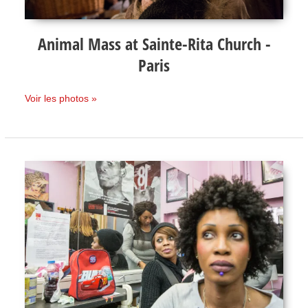
Animal Mass at Sainte-Rita Church -
Paris
Voir les photos »
Les
coiffeurs
sans-
papiers
occupent
le
salon