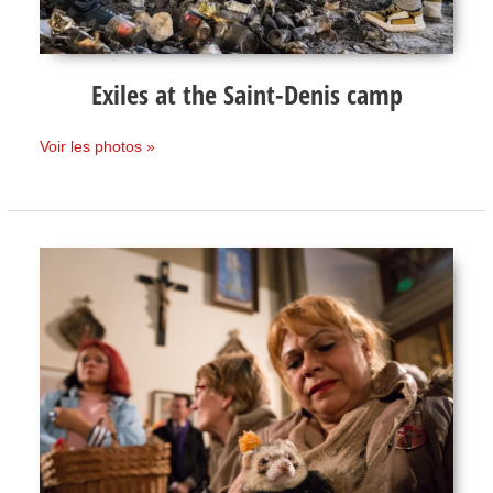
Exiles at the Saint-Denis camp
Voir les photos »
Animal
Mass
at
Sainte-
Rita
Church
-
Paris