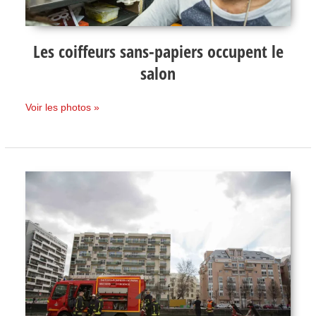
Les coiffeurs sans-papiers occupent le
salon
Voir les photos »
24
heures
avec
les
pompiers
de
Paris