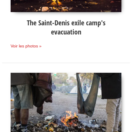
The Saint-Denis exile camp's
evacuation
Voir les photos »
Exiles
at
the
Saint-
Denis
camp