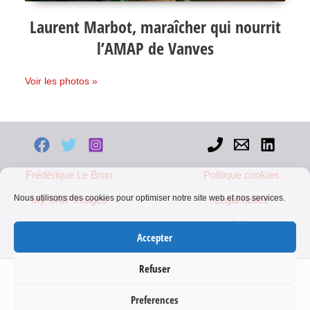
Laurent Marbot, maraîcher qui nourrit
l’AMAP de Vanves
Voir les photos »
Frédérique Le Brun
Politique cookies
Nous utilisons des cookies pour optimiser notre site web et nos services.
My SAIF images
Legal notice
Mediapart blog
CGV
Accepter
Refuser
Protected content, please contact me for any use
Preferences
Copyright © 2026 Frédérique Le Brun