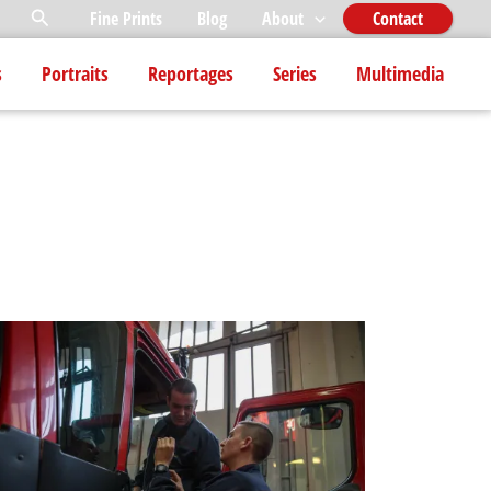
Search
Fine Prints
Blog
About
Contact
s
Portraits
Reportages
Series
Multimedia