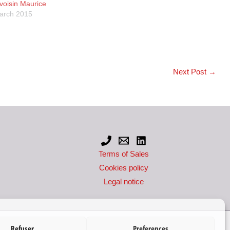
voisin Maurice
arch 2015
Next Post
→
Terms of Sales
Cookies policy
Legal notice
Refuser
Preferences