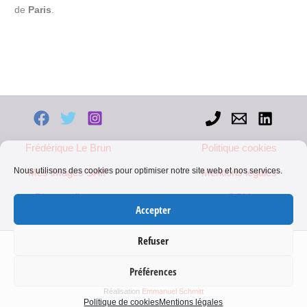
de
Paris
.
Frédérique Le Brun
Politique cookies
Nous utilisons des cookies pour optimiser notre site web et nos services.
Mes images SAIF
Mentions légales
Blog mediapart
CGV
Accepter
Refuser
Contenu protégé, merci de me contacter pour toute utilisation
Préférences
Copyright © 2026 Frédérique Le Brun
Réalisation
Emmanuel Schmitt
Politique de cookies
Mentions légales