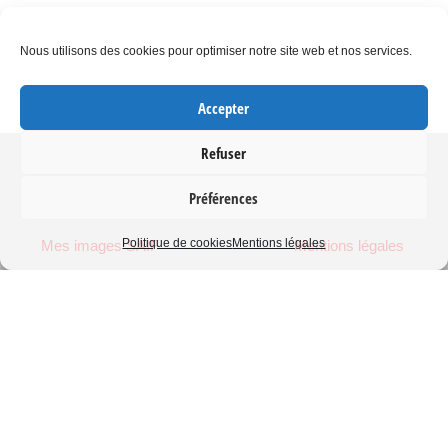
Nous utilisons des cookies pour optimiser notre site web et nos services.
Accepter
Refuser
Préférences
Frédérique Le Brun
Politique cookies
Politique de cookies
Mentions légales
Mes images SAIF
Mentions légales
Blog mediapart
CGV
Contenu protégé, merci de me contacter pour toute utilisation
Copyright © 2026 Frédérique Le Brun
Réalisation
Emmanuel Schmitt