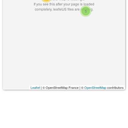
If you see this after your page is loaded
completely, leafletJS files are missing.
5
Leaflet
| © OpenStreetMap France | ©
OpenStreetMap
contributors