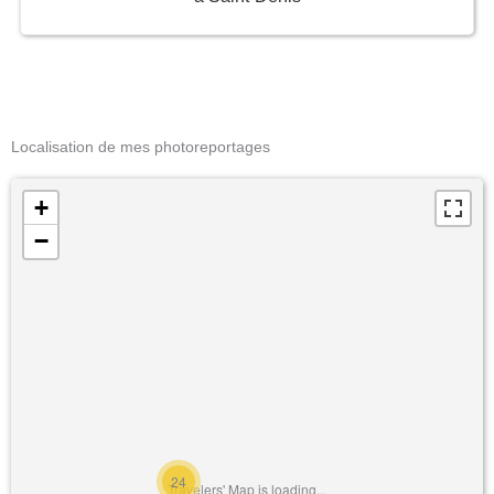
Localisation de mes photoreportages
+
−
24
Travelers' Map is loading...