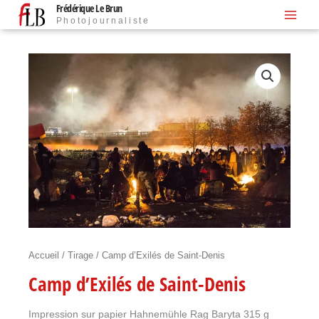
Frédérique Le Brun
Aller
Photojournaliste
au
contenu
quantité
de
Camp
d'Exilés
de
Saint-
Denis
Accueil
/
Tirage
/ Camp d’Exilés de Saint-Denis
Camp d’Exilés de Saint-Denis
Impression sur papier Hahnemühle Rag Baryta 315 g