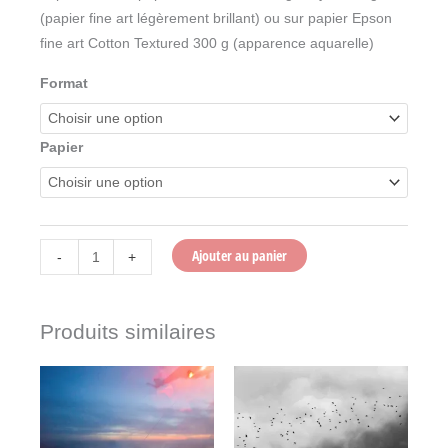
(papier fine art légèrement brillant) ou sur papier Epson
fine art Cotton Textured 300 g (apparence aquarelle)
Format
Papier
Ajouter au panier
-
+
Produits similaires
Plage
Plage
Ce
Ce
de
de
produit
produit
prix :
prix :
150,00 €
150,00 €
a
a
à
à