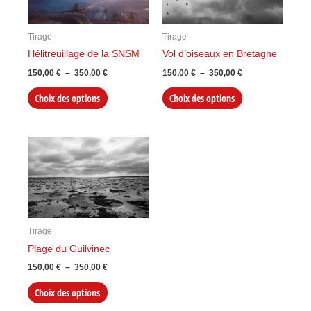
plusieurs
plusieurs
350,00 €
350,00 €
variations.
variations.
Tirage
Tirage
Les
Les
Hélitreuillage de la SNSM
Vol d’oiseaux en Bretagne
options
options
peuvent
peuvent
150,00
€
–
350,00
€
150,00
€
–
350,00
€
être
être
Choix des options
Choix des options
choisies
choisies
sur
sur
la
la
Plage
Ce
de
page
page
produit
prix :
150,00 €
du
du
a
à
produit
produit
plusieurs
350,00 €
variations.
Tirage
Les
Plage du Guilvinec
options
peuvent
150,00
€
–
350,00
€
être
Choix des options
choisies