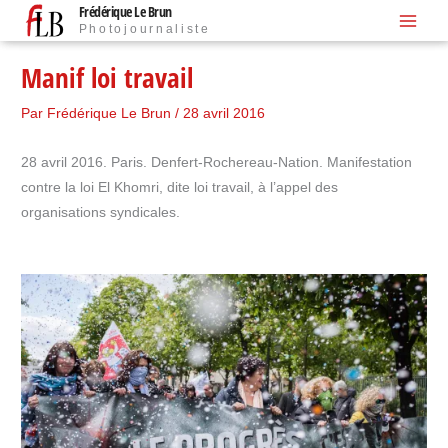
Frédérique Le Brun
Aller
Photojournaliste
au
contenu
Manif loi travail
Par
Frédérique Le Brun
/
28 avril 2016
28 avril 2016. Paris. Denfert-Rochereau-Nation. Manifestation
contre la loi El Khomri, dite loi travail, à l’appel des
organisations syndicales.